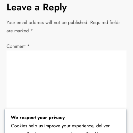
n
Leave a Reply
a
Your email address will not be published.
Required fields
v
are marked
*
i
Comment
*
g
a
t
i
o
We respect your privacy
Cookies help us improve your experience, deliver
n