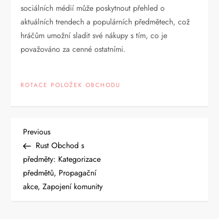
sociálních médií může poskytnout přehled o
aktuálních trendech a populárních předmětech, což
hráčům umožní sladit své nákupy s tím, co je
považováno za cenné ostatními.
ROTACE POLOŽEK OBCHODU
P
Previous
Previous
Post
Rust Obchod s
o
předměty: Kategorizace
předmětů, Propagační
s
akce, Zapojení komunity
t