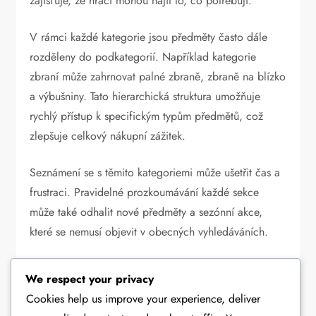
zajišťuje, že hráči mohou najít to, co potřebují.
V rámci každé kategorie jsou předměty často dále
rozděleny do podkategorií. Například kategorie
zbraní může zahrnovat palné zbraně, zbraně na blízko
a výbušniny. Tato hierarchická struktura umožňuje
rychlý přístup k specifickým typům předmětů, což
zlepšuje celkový nákupní zážitek.
Seznámení se s těmito kategoriemi může ušetřit čas a
frustraci. Pravidelné prozkoumávání každé sekce
může také odhalit nové předměty a sezónní akce,
které se nemusí objevit v obecných vyhledáváních.
Propagační akce a zapojení
We respect your privacy
komunity
Cookies help us improve your experience, deliver